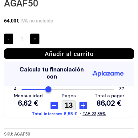
AGAF50
64,00
€
IVA no incluido
Soporte
-
+
para
Dispositivos
AGAF50
Añadir al carrito
cantidad
SKU:
AGAF50